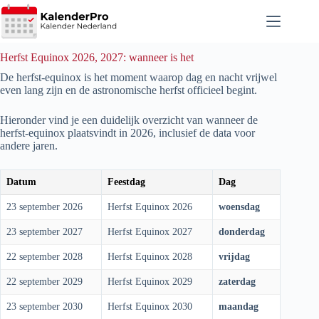
Ga
naar
de
inhoud
Herfst Equinox 2026, 2027: wanneer is het
De herfst-equinox is het moment waarop dag en nacht vrijwel
even lang zijn en de astronomische herfst officieel begint.
Hieronder vind je een duidelijk overzicht van wanneer de
herfst-equinox plaatsvindt in
2026
, inclusief de data voor
andere jaren.
Datum
Feestdag
Dag
23 september 2026
Herfst Equinox 2026
woensdag
23 september 2027
Herfst Equinox 2027
donderdag
22 september 2028
Herfst Equinox 2028
vrijdag
22 september 2029
Herfst Equinox 2029
zaterdag
23 september 2030
Herfst Equinox 2030
maandag