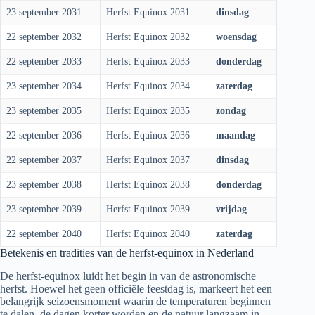
23 september 2031
Herfst Equinox 2031
dinsdag
22 september 2032
Herfst Equinox 2032
woensdag
22 september 2033
Herfst Equinox 2033
donderdag
23 september 2034
Herfst Equinox 2034
zaterdag
23 september 2035
Herfst Equinox 2035
zondag
22 september 2036
Herfst Equinox 2036
maandag
22 september 2037
Herfst Equinox 2037
dinsdag
23 september 2038
Herfst Equinox 2038
donderdag
23 september 2039
Herfst Equinox 2039
vrijdag
22 september 2040
Herfst Equinox 2040
zaterdag
Betekenis en tradities van de herfst-equinox in Nederland
De herfst-equinox luidt het begin in van de astronomische
herfst. Hoewel het geen officiële feestdag is, markeert het een
belangrijk seizoensmoment waarin de temperaturen beginnen
te dalen, de dagen korter worden en de natuur langzaam in