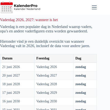
Ga
naar
de
inhoud
Vaderdag 2026, 2027: wanneer is het
Vaderdag is een populaire dag in Nederland waarop vaders,
opa’s en andere vaderfiguren extra worden gewaardeerd.
Hieronder vind je een duidelijk overzicht van wanneer
Vaderdag valt in
2026
, inclusief de data voor andere jaren.
Datum
Feestdag
Dag
21 juni 2026
Vaderdag 2026
zondag
20 juni 2027
Vaderdag 2027
zondag
18 juni 2028
Vaderdag 2028
zondag
17 juni 2029
Vaderdag 2029
zondag
16 juni 2030
Vaderdag 2030
zondag
15 juni 2031
Vaderdag 2031
zondag