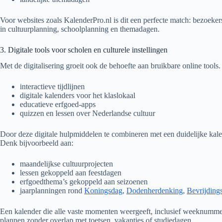
Voor websites zoals KalenderPro.nl is dit een perfecte match: bezoeker
in cultuurplanning, schoolplanning en themadagen.
3. Digitale tools voor scholen en culturele instellingen
Met de digitalisering groeit ook de behoefte aan bruikbare online tool
interactieve tijdlijnen
digitale kalenders voor het klaslokaal
educatieve erfgoed-apps
quizzen en lessen over Nederlandse cultuur
Door deze digitale hulpmiddelen te combineren met een duidelijke kale
Denk bijvoorbeeld aan:
maandelijkse cultuurprojecten
lessen gekoppeld aan feestdagen
erfgoedthema’s gekoppeld aan seizoenen
jaarplanningen rond
Koningsdag
,
Dodenherdenking
,
Bevrijding
Een kalender die alle vaste momenten weergeeft, inclusief weeknummers,
plannen zonder overlap met toetsen, vakanties of studiedagen.