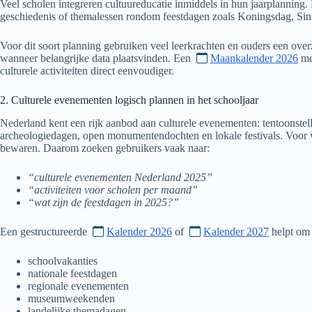
Veel scholen integreren cultuureducatie inmiddels in hun jaarplannin
geschiedenis of themalessen rondom feestdagen zoals Koningsdag, Sint
Voor dit soort planning gebruiken veel leerkrachten en ouders een over
wanneer belangrijke data plaatsvinden. Een
Maankalender 2026
m
culturele activiteiten direct eenvoudiger.
2. Culturele evenementen logisch plannen in het schooljaar
Nederland kent een rijk aanbod aan culturele evenementen: tentoonstel
archeologiedagen, open monumentendochten en lokale festivals. Voor ve
bewaren. Daarom zoeken gebruikers vaak naar:
“culturele evenementen Nederland 2025”
“activiteiten voor scholen per maand”
“wat zijn de feestdagen in 2025?”
Een gestructureerde
Kalender 2026
of
Kalender 2027
helpt om 
schoolvakanties
nationale feestdagen
regionale evenementen
museumweekenden
landelijke themadagen