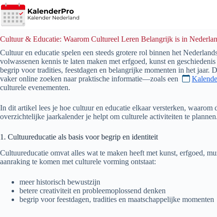
Ga
naar
de
inhoud
Cultuur & Educatie: Waarom Cultureel Leren Belangrijk is in Nederla
Cultuur en educatie spelen een steeds grotere rol binnen het Nederlands
volwassenen kennis te laten maken met erfgoed, kunst en geschiedenis 
begrip voor tradities, feestdagen en belangrijke momenten in het jaar. D
vaker online zoeken naar praktische informatie—zoals een
Kalende
culturele evenementen.
In dit artikel lees je hoe cultuur en educatie elkaar versterken, waarom 
overzichtelijke jaarkalender je helpt om culturele activiteiten te plannen
1. Cultuureducatie als basis voor begrip en identiteit
Cultuureducatie omvat alles wat te maken heeft met kunst, erfgoed, muzi
aanraking te komen met culturele vorming ontstaat:
meer historisch bewustzijn
betere creativiteit en probleemoplossend denken
begrip voor feestdagen, tradities en maatschappelijke momenten