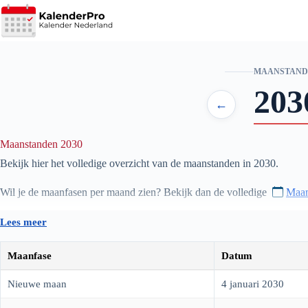
Ga
naar
de
inhoud
MAANSTAND
203
←
Maanstanden 2030
Bekijk hier het volledige overzicht van de maanstanden in
2030
.
Wil je de maanfasen per maand zien? Bekijk dan de volledige
Maan
De informatie wordt automatisch bijgewerkt, zodat je altijd de huidi
Lees meer
nieuwe maan tot volle maan en alles daartussen.
Maanfase
Datum
Nieuwe maan
4 januari 2030