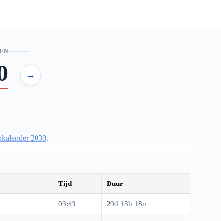
EN
0
→
kalender 2030
.
ge en aankomende fasen van de maan kunt volgen — van
Tijd
Duur
03:49
29d 13h 18m