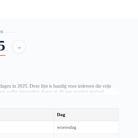
EN
5
→
tdagen in
2025
. Deze lijst is handig voor iedereen die vrije
en welke bijzondere dagen in dit jaar worden gevierd.
 Nederland in
2025
.
Dag
woensdag