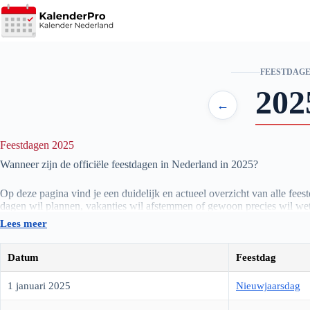
Ga
naar
de
inhoud
FEESTDAG
202
←
Feestdagen 2025
Wanneer zijn de officiële feestdagen in Nederland in
2025
?
Op deze pagina vind je een duidelijk en actueel overzicht van alle fees
dagen wil plannen, vakanties wil afstemmen of gewoon precies wil wet
Lees meer
Hieronder staat het complete overzicht van de officiële feestdagen van
Datum
Feestdag
1 januari 2025
Nieuwjaarsdag