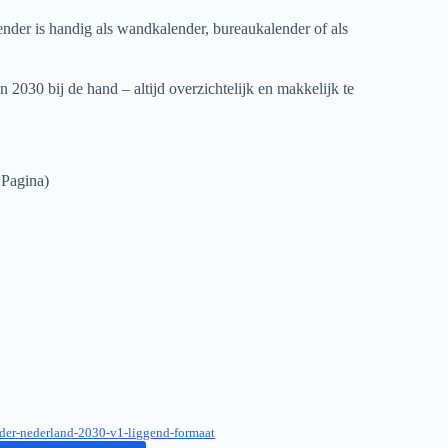
der is handig als wandkalender, bureaukalender of als
an
2030
bij de hand – altijd overzichtelijk en makkelijk te
 Pagina)
der-nederland-2030-v1-liggend-formaat