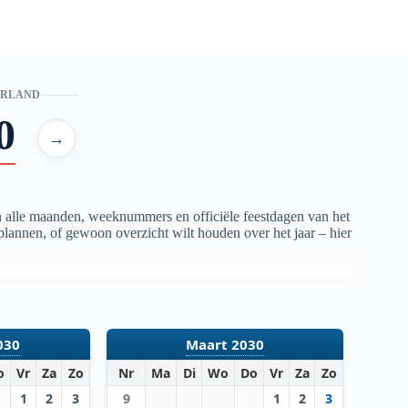
ERLAND
0
→
n alle maanden, weeknummers en officiële feestdagen van het
 plannen, of gewoon overzicht wilt houden over het jaar – hier
030
Maart 2030
o
Vr
Za
Zo
Nr
Ma
Di
Wo
Do
Vr
Za
Zo
1
2
3
9
1
2
3