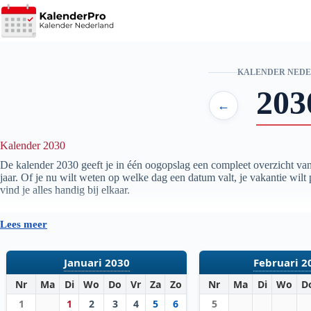
Ga
naar
de
inhoud
KALENDER NED
203
←
Kalender 2030
De kalender
2030
geeft je in één oogopslag een compleet overzicht va
jaar. Of je nu wilt weten op welke dag een datum valt, je vakantie wilt
vind je alles handig bij elkaar.
Bekijk hieronder het volledige overzicht van de
kalender
2030
:
Lees meer
Januari 2030
Februari 2
Nr
Ma
Di
Wo
Do
Vr
Za
Zo
Nr
Ma
Di
Wo
D
1
1
2
3
4
5
6
5