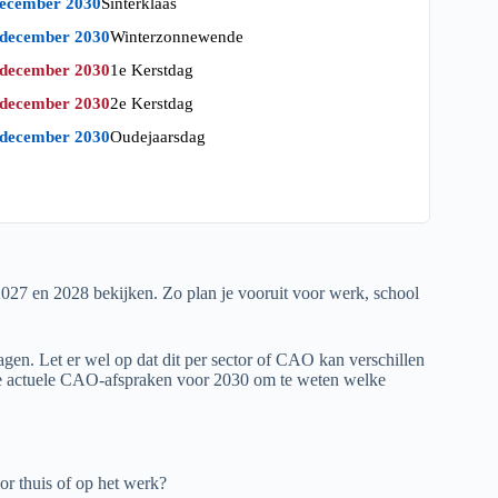
december 2030
Sinterklaas
 december 2030
Winterzonnewende
 december 2030
1e Kerstdag
 december 2030
2e Kerstdag
 december 2030
Oudejaarsdag
2027
en
2028
bekijken. Zo plan je vooruit voor werk, school
agen. Let er wel op dat dit per sector of CAO kan verschillen
 de actuele CAO-afspraken voor
2030
om te weten welke
or thuis of op het werk?