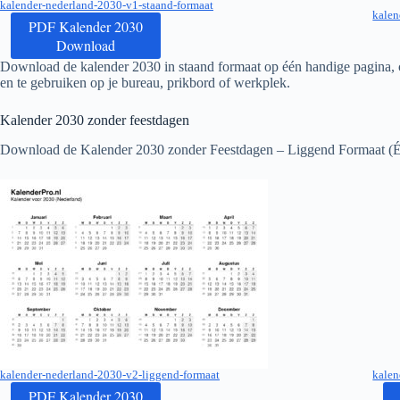
kalender-nederland-2030-v1-staand-formaat
kalen
PDF Kalender 2030
Download
Download de kalender
2030
in staand formaat op één handige pagina, c
en te gebruiken op je bureau, prikbord of werkplek.
Kalender
2030
zonder feestdagen
Download de Kalender
2030
zonder Feestdagen – Liggend Formaat (É
kalender-nederland-2030-v2-liggend-formaat
kalen
PDF Kalender 2030