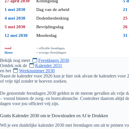
27 april 2030
Koningsdag
5 
1 mei 2030
Dag van de arbeid
21
4 mei 2030
Dodenherdenking
25
5 mei 2030
Bevrijdingsdag
26
12 mei 2030
Moederdag
31
rood
= officiële feestdagen
blauw
= overige (feest)dagen
Bekijk nog meer
Feestdagen 2030
Ontdek ook de
Kalender 2031
en het
Weeknummer 2030
Naast de kalender voor
2026
kun je hier ook alvast de kalenders voor
of vrije tijd zonder te hoeven zoeken.
De genoemde feestdagen
2030
gelden in de meeste gevallen als vrije d
– vooral binnen de zorg- en horecabranche. Controleer daarom altijd
dagen voor jou officieel vrij zijn.
Gratis Kalender
2030
om te Downloaden en Af te Drukken
Wil je een duidelijke kalender
2030
met feestdagen om uit te printen vo