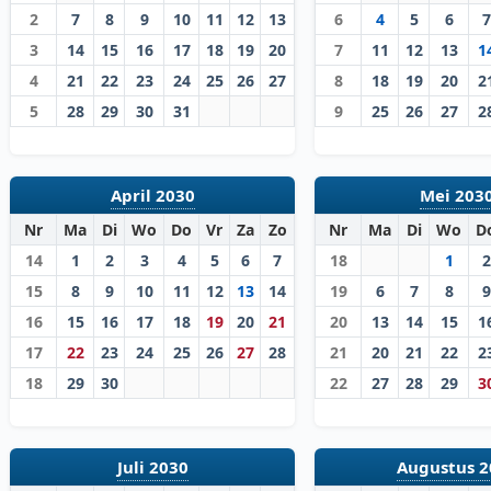
2
7
8
9
10
11
12
13
6
4
5
6
7
3
14
15
16
17
18
19
20
7
11
12
13
1
4
21
22
23
24
25
26
27
8
18
19
20
2
5
28
29
30
31
9
25
26
27
2
April 2030
Mei 203
Nr
Ma
Di
Wo
Do
Vr
Za
Zo
Nr
Ma
Di
Wo
D
14
1
2
3
4
5
6
7
18
1
2
15
8
9
10
11
12
13
14
19
6
7
8
9
16
15
16
17
18
19
20
21
20
13
14
15
1
17
22
23
24
25
26
27
28
21
20
21
22
2
18
29
30
22
27
28
29
3
Juli 2030
Augustus 2