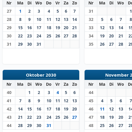
Nr
Ma
Di
Wo
Do
Vr
Za
Zo
Nr
Ma
Di
Wo
D
27
1
2
3
4
5
6
7
31
1
28
8
9
10
11
12
13
14
32
5
6
7
8
29
15
16
17
18
19
20
21
33
12
13
14
1
30
22
23
24
25
26
27
28
34
19
20
21
2
31
29
30
31
35
26
27
28
2
Oktober 2030
November 
Nr
Ma
Di
Wo
Do
Vr
Za
Zo
Nr
Ma
Di
Wo
D
40
1
2
3
4
5
6
44
41
7
8
9
10
11
12
13
45
4
5
6
7
42
14
15
16
17
18
19
20
46
11
12
13
1
43
21
22
23
24
25
26
27
47
18
19
20
2
44
28
29
30
31
48
25
26
27
2