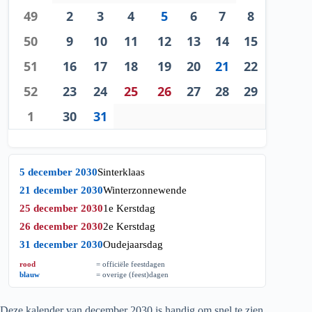
49
2
3
4
5
6
7
8
50
9
10
11
12
13
14
15
51
16
17
18
19
20
21
22
52
23
24
25
26
27
28
29
1
30
31
5 december 2030
Sinterklaas
21 december 2030
Winterzonnewende
25 december 2030
1e Kerstdag
26 december 2030
2e Kerstdag
31 december 2030
Oudejaarsdag
rood
= officiële feestdagen
blauw
= overige (feest)dagen
Deze kalender van december
2030
is handig om snel te zien