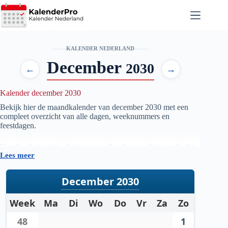
Ga
naar
de
inhoud
KALENDER NEDERLAND
December
2030
←
→
Kalender december 2030
Bekijk hier de maandkalender van december
2030
met een
compleet overzicht van alle dagen, weeknummers en
feestdagen.
Handig als je snel wilt zien op welke dag een datum valt of je
Lees meer
je planning voor de maand december
2030
wilt voorbereiden.
December 2030
Week
Ma
Di
Wo
Do
Vr
Za
Zo
48
1