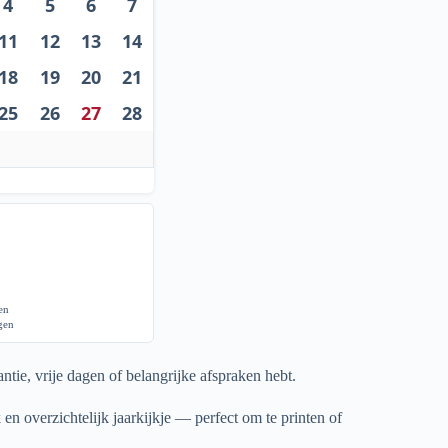
4
5
6
7
11
12
13
14
18
19
20
21
25
26
27
28
gen
agen
ntie, vrije dagen of belangrijke afspraken hebt.
 en overzichtelijk jaarkijkje — perfect om te printen of