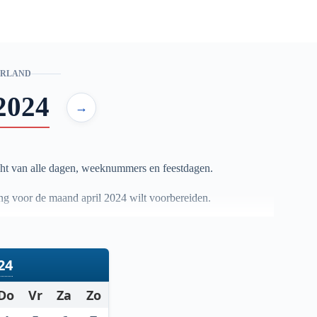
ERLAND
2024
→
ht van alle dagen, weeknummers en feestdagen.
ning voor de maand april
2024
wilt voorbereiden.
24
Do
Vr
Za
Zo