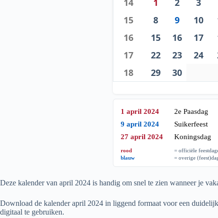
14
1
2
3
15
8
9
10
16
15
16
17
17
22
23
24
18
29
30
1 april 2024
2e Paasdag
9 april 2024
Suikerfeest
27 april 2024
Koningsdag
rood
= officiële feestda
blauw
= overige (feest)d
Deze kalender van april
2024
is handig om snel te zien wanneer je vaka
Download de kalender april
2024
in liggend formaat voor een duidelijk
digitaal te gebruiken.