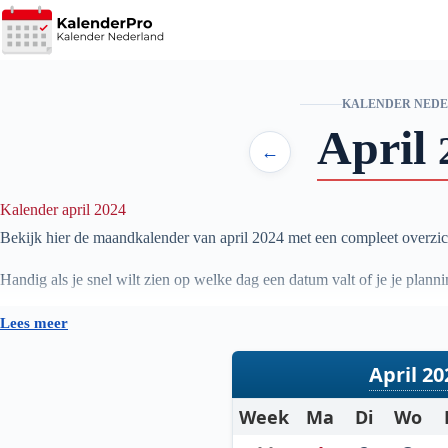
Ga
naar
de
inhoud
KALENDER NED
April
←
Kalender april 2024
Bekijk hier de maandkalender van april
2024
met een compleet overzic
Handig als je snel wilt zien op welke dag een datum valt of je je plan
Lees meer
April 20
Week
Ma
Di
Wo