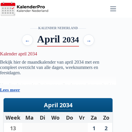
Ga
naar
de
inhoud
KALENDER NEDERLAND
April
2034
←
→
Kalender april 2034
Bekijk hier de maandkalender van april
2034
met een
compleet overzicht van alle dagen, weeknummers en
feestdagen.
Handig als je snel wilt zien op welke dag een datum valt of je
Lees meer
je planning voor de maand april
2034
wilt voorbereiden.
April 2034
Week
Ma
Di
Wo
Do
Vr
Za
Zo
13
1
2