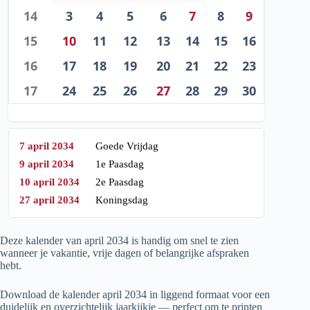
14
3
4
5
6
7
8
9
15
10
11
12
13
14
15
16
16
17
18
19
20
21
22
23
17
24
25
26
27
28
29
30
7 april 2034
Goede Vrijdag
9 april 2034
1e Paasdag
10 april 2034
2e Paasdag
27 april 2034
Koningsdag
Deze kalender van april
2034
is handig om snel te zien
wanneer je vakantie, vrije dagen of belangrijke afspraken
hebt.
Download de kalender april
2034
in liggend formaat voor een
duidelijk en overzichtelijk jaarkijkje — perfect om te printen