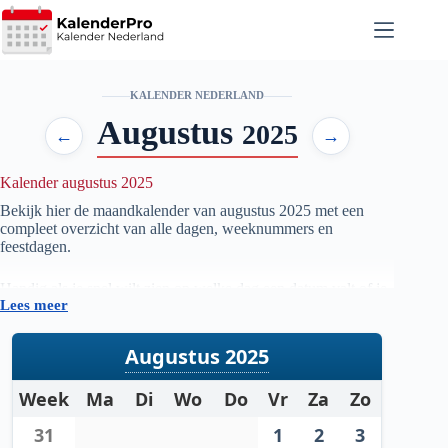
Ga
naar
de
inhoud
KALENDER NEDERLAND
Augustus
2025
←
→
Kalender augustus 2025
Bekijk hier de maandkalender van augustus
2025
met een
compleet overzicht van alle dagen, weeknummers en
feestdagen.
Handig als je snel wilt zien op welke dag een datum valt of je
Lees meer
je planning voor de maand augustus
2025
wilt voorbereiden.
Augustus 2025
Week
Ma
Di
Wo
Do
Vr
Za
Zo
31
1
2
3