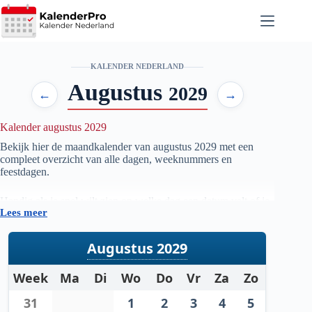
Ga
naar
de
inhoud
KALENDER NEDERLAND
Augustus
2029
←
→
Kalender augustus 2029
Bekijk hier de maandkalender van augustus
2029
met een
compleet overzicht van alle dagen, weeknummers en
feestdagen.
Handig als je snel wilt zien op welke dag een datum valt of je
Lees meer
je planning voor de maand augustus
2029
wilt voorbereiden.
Augustus 2029
Week
Ma
Di
Wo
Do
Vr
Za
Zo
31
1
2
3
4
5