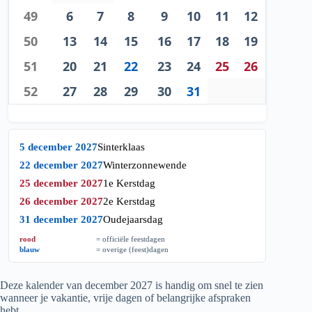
49
6
7
8
9
10
11
12
50
13
14
15
16
17
18
19
51
20
21
22
23
24
25
26
52
27
28
29
30
31
5 december 2027
Sinterklaas
22 december 2027
Winterzonnewende
25 december 2027
1e Kerstdag
26 december 2027
2e Kerstdag
31 december 2027
Oudejaarsdag
rood
= officiële feestdagen
blauw
= overige (feest)dagen
Deze kalender van december
2027
is handig om snel te zien
wanneer je vakantie, vrije dagen of belangrijke afspraken
hebt.