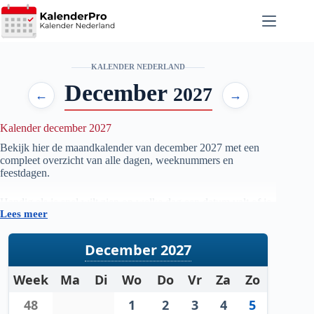
Ga
naar
de
inhoud
KALENDER NEDERLAND
December
2027
←
→
Kalender december 2027
Bekijk hier de maandkalender van december
2027
met een
compleet overzicht van alle dagen, weeknummers en
feestdagen.
Handig als je snel wilt zien op welke dag een datum valt of je
Lees meer
je planning voor de maand december
2027
wilt voorbereiden.
December 2027
Week
Ma
Di
Wo
Do
Vr
Za
Zo
48
1
2
3
4
5