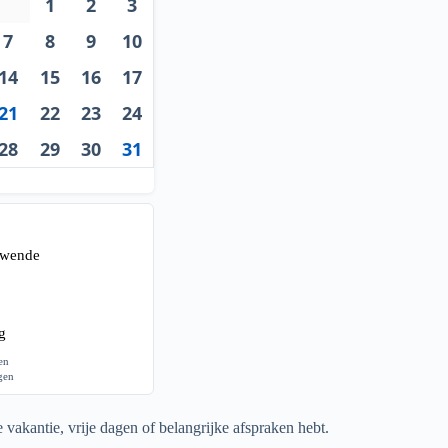
1
2
3
7
8
9
10
14
15
16
17
21
22
23
24
28
29
30
31
ewende
g
gen
agen
 vakantie, vrije dagen of belangrijke afspraken hebt.