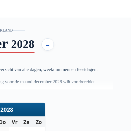
ERLAND
er
2028
→
erzicht van alle dagen, weeknummers en feestdagen.
nning voor de maand december
2028
wilt voorbereiden.
2028
Do
Vr
Za
Zo