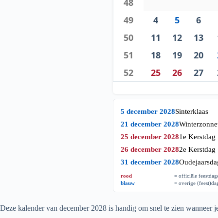
48
49
4
5
6
50
11
12
13
51
18
19
20
52
25
26
27
5 december 2028
Sinterklaas
21 december 2028
Winterzonn
25 december 2028
1e Kerstdag
26 december 2028
2e Kerstdag
31 december 2028
Oudejaarsda
rood
= officiële feestda
blauw
= overige (feest)d
Deze kalender van december
2028
is handig om snel te zien wanneer je