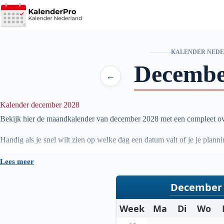
Ga
naar
de
inhoud
KALENDER NED
Decemb
←
Kalender december 2028
Bekijk hier de maandkalender van december
2028
met een compleet ov
Handig als je snel wilt zien op welke dag een datum valt of je je pla
Lees meer
December 
Week
Ma
Di
Wo