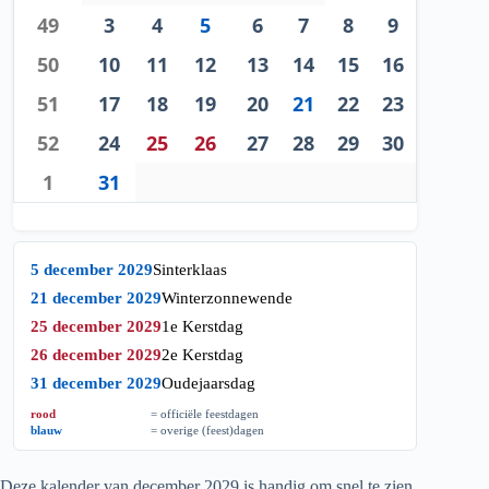
49
3
4
5
6
7
8
9
50
10
11
12
13
14
15
16
51
17
18
19
20
21
22
23
52
24
25
26
27
28
29
30
1
31
5 december 2029
Sinterklaas
21 december 2029
Winterzonnewende
25 december 2029
1e Kerstdag
26 december 2029
2e Kerstdag
31 december 2029
Oudejaarsdag
rood
= officiële feestdagen
blauw
= overige (feest)dagen
Deze kalender van december
2029
is handig om snel te zien