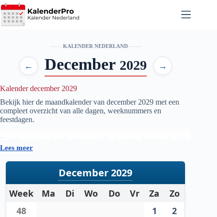
Ga
naar
de
inhoud
KALENDER NEDERLAND
December
2029
←
→
Kalender december 2029
Bekijk hier de maandkalender van december
2029
met een
compleet overzicht van alle dagen, weeknummers en
feestdagen.
Handig als je snel wilt zien op welke dag een datum valt of je
Lees meer
je planning voor de maand december
2029
wilt voorbereiden.
December 2029
Week
Ma
Di
Wo
Do
Vr
Za
Zo
48
1
2