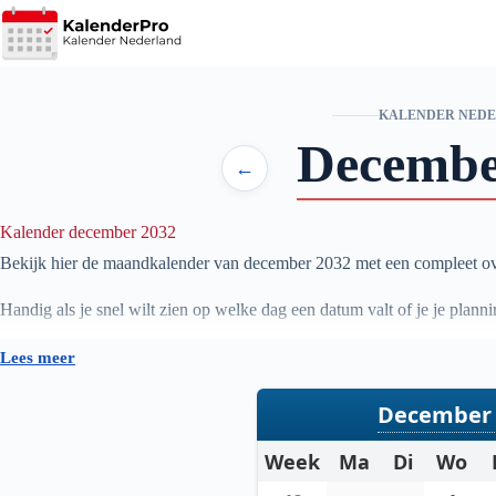
Ga
naar
de
inhoud
KALENDER NED
Decemb
←
Kalender december 2032
Bekijk hier de maandkalender van december
2032
met een compleet ov
Handig als je snel wilt zien op welke dag een datum valt of je je pla
Lees meer
December 
Week
Ma
Di
Wo