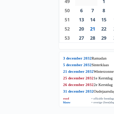
49
1
50
6
7
8
51
13
14
15
52
20
21
22
53
27
28
29
3 december 2032
Ramadan
5 december 2032
Sinterklaas
21 december 2032
Winterzonn
25 december 2032
1e Kerstdag
26 december 2032
2e Kerstdag
31 december 2032
Oudejaarsda
rood
= officiële feestda
blauw
= overige (feest)d