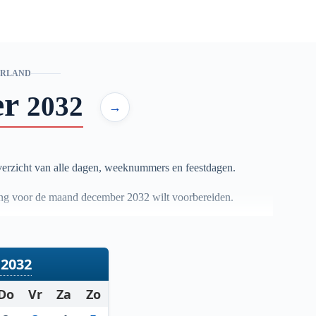
ERLAND
er
2032
→
erzicht van alle dagen, weeknummers en feestdagen.
nning voor de maand december
2032
wilt voorbereiden.
2032
Do
Vr
Za
Zo