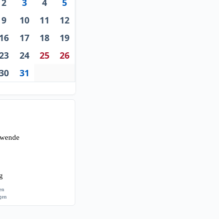
2
3
4
5
9
10
11
12
16
17
18
19
23
24
25
26
30
31
ewende
g
gen
agen