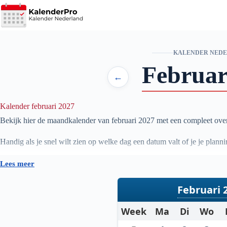
Ga
naar
de
inhoud
KALENDER NED
Februar
←
Kalender februari 2027
Bekijk hier de maandkalender van februari
2027
met een compleet over
Handig als je snel wilt zien op welke dag een datum valt of je je plan
Lees meer
Februari 
Week
Ma
Di
Wo