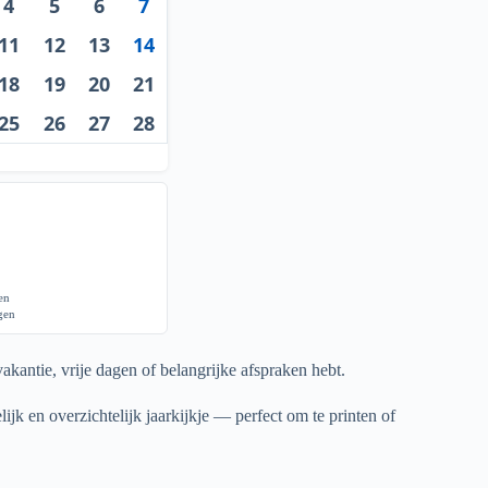
4
5
6
7
11
12
13
14
18
19
20
21
25
26
27
28
gen
agen
akantie, vrije dagen of belangrijke afspraken hebt.
ijk en overzichtelijk jaarkijkje — perfect om te printen of