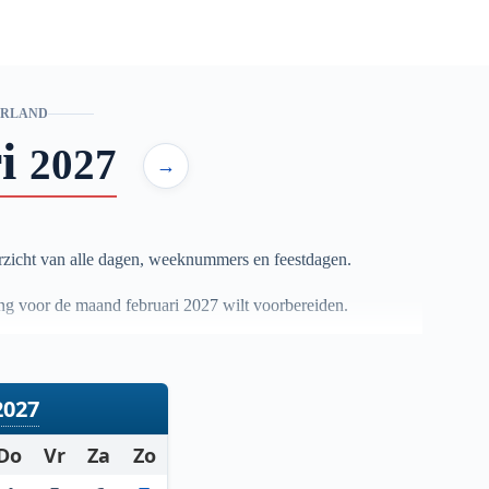
ERLAND
i
2027
→
zicht van alle dagen, weeknummers en feestdagen.
ning voor de maand februari
2027
wilt voorbereiden.
2027
Do
Vr
Za
Zo