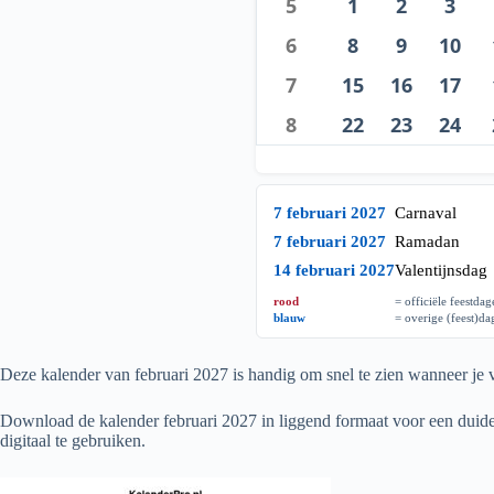
5
1
2
3
6
8
9
10
7
15
16
17
8
22
23
24
7 februari 2027
Carnaval
7 februari 2027
Ramadan
14 februari 2027
Valentijnsdag
rood
= officiële feestda
blauw
= overige (feest)d
Deze kalender van februari
2027
is handig om snel te zien wanneer je v
Download de kalender februari
2027
in liggend formaat voor een duidel
digitaal te gebruiken.