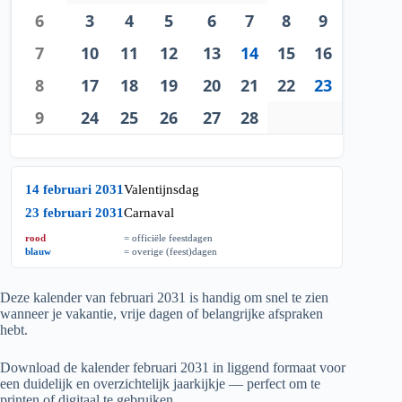
6
3
4
5
6
7
8
9
7
10
11
12
13
14
15
16
8
17
18
19
20
21
22
23
9
24
25
26
27
28
14 februari 2031
Valentijnsdag
23 februari 2031
Carnaval
rood
= officiële feestdagen
blauw
= overige (feest)dagen
Deze kalender van februari
2031
is handig om snel te zien
wanneer je vakantie, vrije dagen of belangrijke afspraken
hebt.
Download de kalender februari
2031
in liggend formaat voor
een duidelijk en overzichtelijk jaarkijkje — perfect om te
printen of digitaal te gebruiken.