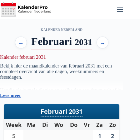
Ga
naar
de
inhoud
KALENDER NEDERLAND
Februari
2031
←
→
Kalender februari 2031
Bekijk hier de maandkalender van februari
2031
met een
compleet overzicht van alle dagen, weeknummers en
feestdagen.
Handig als je snel wilt zien op welke dag een datum valt of je
Lees meer
je planning voor de maand februari
2031
wilt voorbereiden.
Februari 2031
Week
Ma
Di
Wo
Do
Vr
Za
Zo
5
1
2