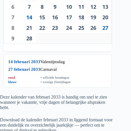
6
7
8
9
10
11
12
13
7
14
15
16
17
18
19
20
8
21
22
23
24
25
26
27
9
28
14 februari 2033
Valentijnsdag
27 februari 2033
Carnaval
rood
= officiële feestdagen
blauw
= overige (feest)dagen
Deze kalender van februari
2033
is handig om snel te zien
wanneer je vakantie, vrije dagen of belangrijke afspraken
hebt.
Download de kalender februari
2033
in liggend formaat voor
een duidelijk en overzichtelijk jaarkijkje — perfect om te
printen of digitaal te gebruiken.