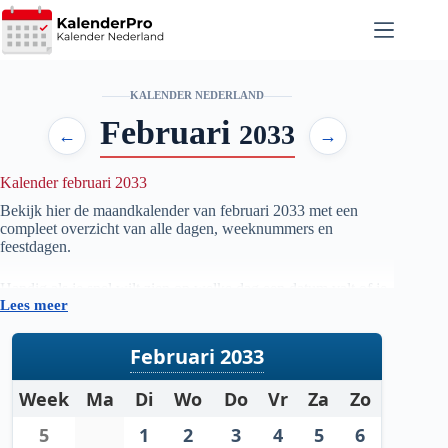
Ga
naar
de
inhoud
KALENDER NEDERLAND
Februari
2033
←
→
Kalender februari 2033
Bekijk hier de maandkalender van februari
2033
met een
compleet overzicht van alle dagen, weeknummers en
feestdagen.
Handig als je snel wilt zien op welke dag een datum valt of je
Lees meer
je planning voor de maand februari
2033
wilt voorbereiden.
Februari 2033
Week
Ma
Di
Wo
Do
Vr
Za
Zo
5
1
2
3
4
5
6