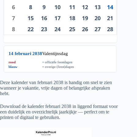
6
8
9
10
11
12
13
14
7
15
16
17
18
19
20
21
8
22
23
24
25
26
27
28
14 februari 2038
Valentijnsdag
rood
= officiële feestdagen
blauw
= overige (feest)dagen
Deze kalender van februari
2038
is handig om snel te zien
wanneer je vakantie, vrije dagen of belangrijke afspraken
hebt.
Download de kalender februari
2038
in liggend formaat voor
een duidelijk en overzichtelijk jaarkijkje — perfect om te
printen of digitaal te gebruiken.