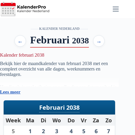
Ga
naar
de
inhoud
KALENDER NEDERLAND
Februari
2038
←
→
Kalender februari 2038
Bekijk hier de maandkalender van februari
2038
met een
compleet overzicht van alle dagen, weeknummers en
feestdagen.
Handig als je snel wilt zien op welke dag een datum valt of je
Lees meer
je planning voor de maand februari
2038
wilt voorbereiden.
Februari 2038
Week
Ma
Di
Wo
Do
Vr
Za
Zo
5
1
2
3
4
5
6
7