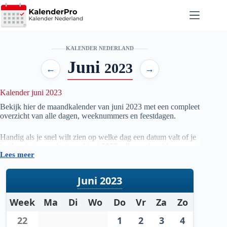
Ga
naar
de
inhoud
KALENDER NEDERLAND
Juni
2023
←
→
Kalender juni 2023
Bekijk hier de maandkalender van juni
2023
met een compleet
overzicht van alle dagen, weeknummers en feestdagen.
Handig als je snel wilt zien op welke dag een datum valt of je
je planning voor de maand juni
2023
wilt voorbereiden.
Lees meer
Juni 2023
Week
Ma
Di
Wo
Do
Vr
Za
Zo
22
1
2
3
4