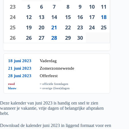
23
5
6
7
8
9
10
11
24
12
13
14
15
16
17
18
25
19
20
21
22
23
24
25
26
26
27
28
29
30
18 juni 2023
Vaderdag
21 juni 2023
Zomerzonnewende
28 juni 2023
Offerfeest
rood
= officiële feestdagen
blauw
= overige (feest)dagen
Deze kalender van juni
2023
is handig om snel te zien
wanneer je vakantie, vrije dagen of belangrijke afspraken
hebt.
Download de kalender juni
2023
in liggend formaat voor een