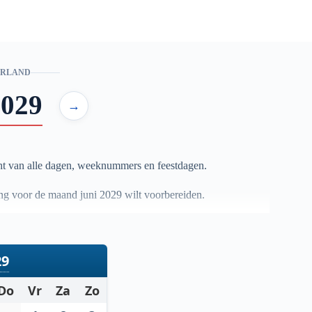
ERLAND
2029
→
ht van alle dagen, weeknummers en feestdagen.
ning voor de maand juni
2029
wilt voorbereiden.
29
Do
Vr
Za
Zo