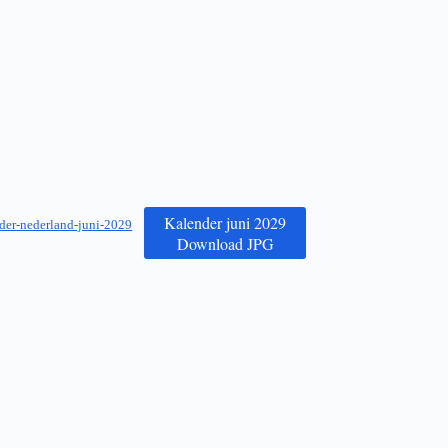
Kalender juni 2029
der-nederland-juni-2029
Download JPG