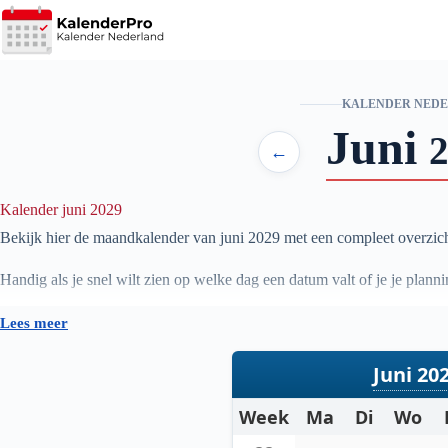
Ga
naar
de
inhoud
KALENDER NED
Juni
←
Kalender juni 2029
Bekijk hier de maandkalender van juni
2029
met een compleet overzic
Handig als je snel wilt zien op welke dag een datum valt of je je plan
Lees meer
Juni 20
Week
Ma
Di
Wo