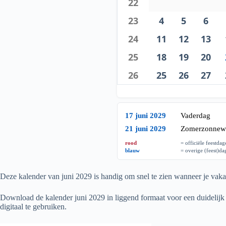
22
23
4
5
6
24
11
12
13
25
18
19
20
26
25
26
27
17 juni 2029
Vaderdag
21 juni 2029
Zomerzonnew
rood
= officiële feestda
blauw
= overige (feest)d
Deze kalender van juni
2029
is handig om snel te zien wanneer je vakan
Download de kalender juni
2029
in liggend formaat voor een duidelijk 
digitaal te gebruiken.