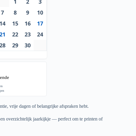
1
2
3
7
8
9
10
14
15
16
17
21
22
23
24
28
29
30
ende
gen
agen
tie, vrije dagen of belangrijke afspraken hebt.
en overzichtelijk jaarkijkje — perfect om te printen of