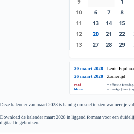
9
1
10
6
7
8
11
13
14
15
12
20
21
22
13
27
28
29
20 maart 2028
Lente Equino
26 maart 2028
Zomertijd
rood
= officiële feestda
blauw
= overige (feest)d
Deze kalender van maart
2028
is handig om snel te zien wanneer je vak
Download de kalender maart
2028
in liggend formaat voor een duidelij
digitaal te gebruiken.