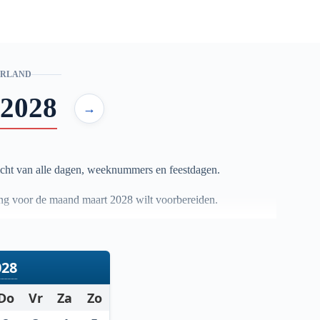
ERLAND
2028
→
cht van alle dagen, weeknummers en feestdagen.
nning voor de maand maart
2028
wilt voorbereiden.
028
Do
Vr
Za
Zo