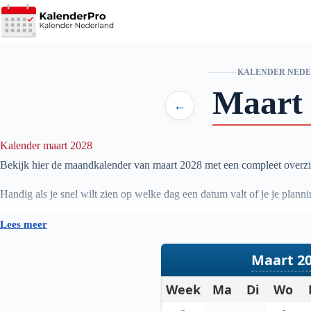
Ga
naar
de
inhoud
KALENDER NED
Maart
←
Kalender maart 2028
Bekijk hier de maandkalender van maart
2028
met een compleet overzi
Handig als je snel wilt zien op welke dag een datum valt of je je pla
Lees meer
Maart 2
Week
Ma
Di
Wo