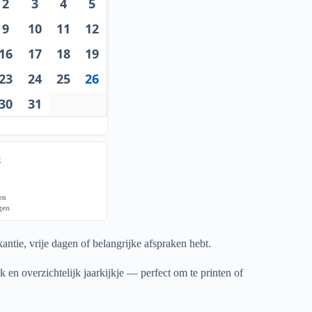
2
3
4
5
9
10
11
12
16
17
18
19
23
24
25
26
30
31
x
gen
agen
antie, vrije dagen of belangrijke afspraken hebt.
k en overzichtelijk jaarkijkje — perfect om te printen of