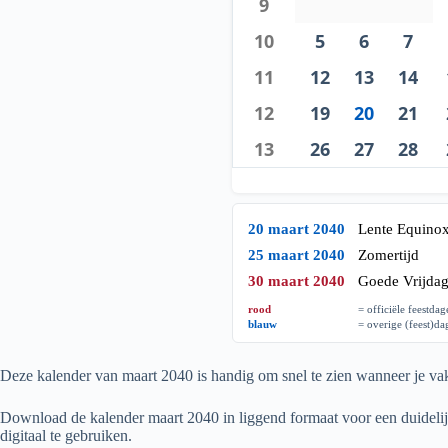
9
10
5
6
7
11
12
13
14
12
19
20
21
13
26
27
28
20 maart 2040
Lente Equino
25 maart 2040
Zomertijd
30 maart 2040
Goede Vrijda
rood
= officiële feestda
blauw
= overige (feest)d
Deze kalender van maart
2040
is handig om snel te zien wanneer je vak
Download de kalender maart
2040
in liggend formaat voor een duidelij
digitaal te gebruiken.