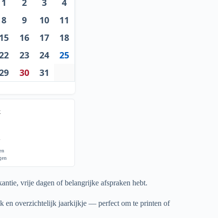
1
2
3
4
8
9
10
11
15
16
17
18
22
23
24
25
29
30
31
x
g
gen
agen
antie, vrije dagen of belangrijke afspraken hebt.
k en overzichtelijk jaarkijkje — perfect om te printen of