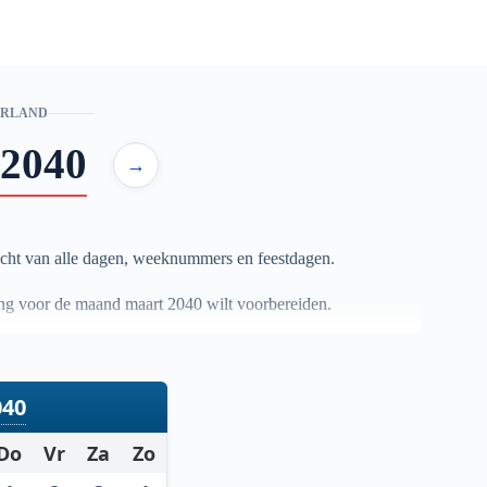
ERLAND
2040
→
cht van alle dagen, weeknummers en feestdagen.
nning voor de maand maart
2040
wilt voorbereiden.
040
Do
Vr
Za
Zo