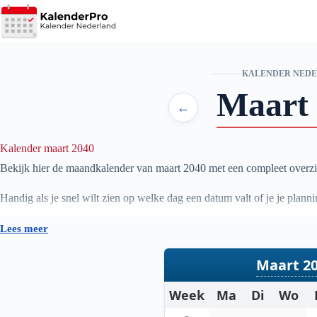
Ga
naar
de
inhoud
KALENDER NED
Maart
←
Kalender maart 2040
Bekijk hier de maandkalender van maart
2040
met een compleet overzi
Handig als je snel wilt zien op welke dag een datum valt of je je pla
Lees meer
Maart 2
Week
Ma
Di
Wo