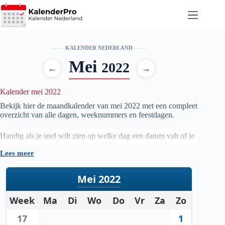
Ga
naar
de
inhoud
KALENDER NEDERLAND
Mei
2022
←
→
Kalender mei 2022
Bekijk hier de maandkalender van mei
2022
met een compleet
overzicht van alle dagen, weeknummers en feestdagen.
Handig als je snel wilt zien op welke dag een datum valt of je
je planning voor de maand mei
2022
wilt voorbereiden.
Lees meer
Mei 2022
Week
Ma
Di
Wo
Do
Vr
Za
Zo
17
1