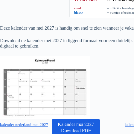
rood
= officiële feestda
blauw
= overige (feest)d
Deze kalender van mei
2027
is handig om snel te zien wanneer je vakan
Download de kalender mei
2027
in liggend formaat voor een duidelijk 
digitaal te gebruiken.
Kalender mei 2027
kalender-nederland-mei-2027
kalen
Download PDF