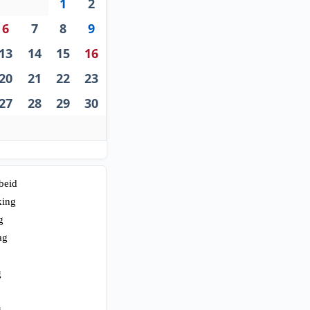
1
2
6
7
8
9
13
14
15
16
20
21
22
23
27
28
29
30
beid
king
g
ag
g
g