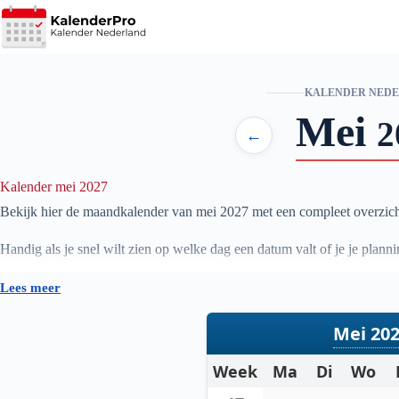
Ga
naar
de
inhoud
KALENDER NED
Mei
2
←
Kalender mei 2027
Bekijk hier de maandkalender van mei
2027
met een compleet overzich
Handig als je snel wilt zien op welke dag een datum valt of je je pla
Lees meer
Mei 20
Week
Ma
Di
Wo