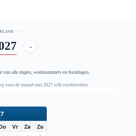
ERLAND
027
→
t van alle dagen, weeknummers en feestdagen.
nning voor de maand mei
2027
wilt voorbereiden.
27
Do
Vr
Za
Zo