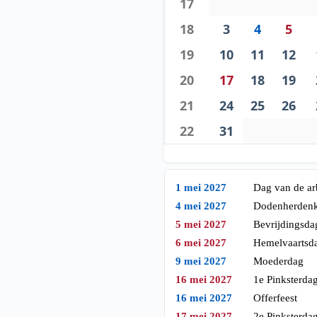
17
18
3
4
5
19
10
11
12
20
17
18
19
21
24
25
26
22
31
1 mei 2027
Dag van de ar
4 mei 2027
Dodenherden
5 mei 2027
Bevrijdingsda
6 mei 2027
Hemelvaartsd
9 mei 2027
Moederdag
16 mei 2027
1e Pinksterda
16 mei 2027
Offerfeest
17 mei 2027
2e Pinksterda