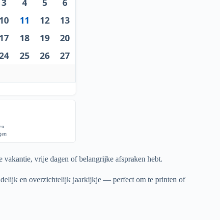
3
4
5
6
10
11
12
13
17
18
19
20
24
25
26
27
gen
agen
 vakantie, vrije dagen of belangrijke afspraken hebt.
elijk en overzichtelijk jaarkijkje — perfect om te printen of