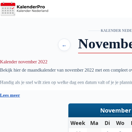
Ga
naar
de
inhoud
KALENDER NED
Novemb
←
Kalender november 2022
Bekijk hier de maandkalender van november
2022
met een compleet ov
Handig als je snel wilt zien op welke dag een datum valt of je je pl
Lees meer
November 
Week
Ma
Di
Wo