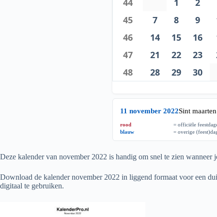
44
1
2
45
7
8
9
46
14
15
16
47
21
22
23
48
28
29
30
11 november 2022
Sint maarten
rood
= officiële feestda
blauw
= overige (feest)d
Deze kalender van november
2022
is handig om snel te zien wanneer je
Download de kalender november
2022
in liggend formaat voor een duid
digitaal te gebruiken.