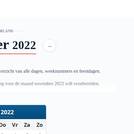
ERLAND
er
2022
→
erzicht van alle dagen, weeknummers en feestdagen.
anning voor de maand november
2022
wilt voorbereiden.
2022
Do
Vr
Za
Zo