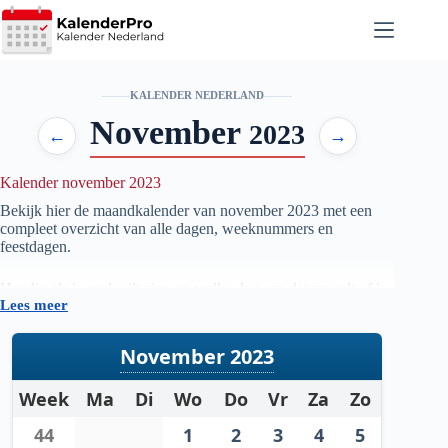
Ga
naar
de
inhoud
KALENDER NEDERLAND
November
2023
←
→
Kalender november 2023
Bekijk hier de maandkalender van november
2023
met een
compleet overzicht van alle dagen, weeknummers en
feestdagen.
Handig als je snel wilt zien op welke dag een datum valt of je
Lees meer
je planning voor de maand november
2023
wilt voorbereiden.
November 2023
Week
Ma
Di
Wo
Do
Vr
Za
Zo
44
1
2
3
4
5