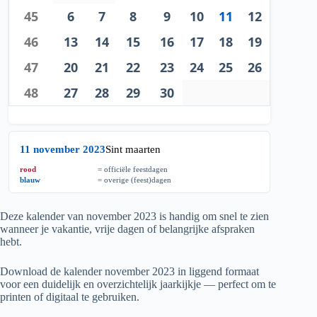
45
6
7
8
9
10
11
12
46
13
14
15
16
17
18
19
47
20
21
22
23
24
25
26
48
27
28
29
30
11 november 2023
Sint maarten
rood
= officiële feestdagen
blauw
= overige (feest)dagen
Deze kalender van november
2023
is handig om snel te zien
wanneer je vakantie, vrije dagen of belangrijke afspraken
hebt.
Download de kalender november
2023
in liggend formaat
voor een duidelijk en overzichtelijk jaarkijkje — perfect om te
printen of digitaal te gebruiken.