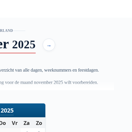
ERLAND
er
2025
→
erzicht van alle dagen, weeknummers en feestdagen.
anning voor de maand november
2025
wilt voorbereiden.
2025
Do
Vr
Za
Zo