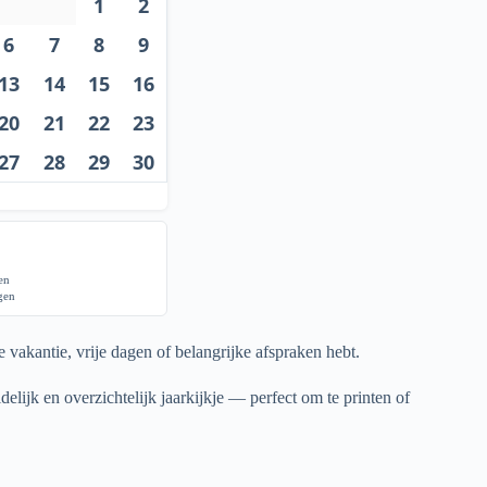
1
2
6
7
8
9
13
14
15
16
20
21
22
23
27
28
29
30
gen
agen
 vakantie, vrije dagen of belangrijke afspraken hebt.
elijk en overzichtelijk jaarkijkje — perfect om te printen of