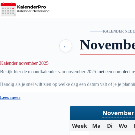
Ga
naar
de
inhoud
KALENDER NED
Novemb
←
Kalender november 2025
Bekijk hier de maandkalender van november
2025
met een compleet ov
Handig als je snel wilt zien op welke dag een datum valt of je je pl
Lees meer
November 
Week
Ma
Di
Wo