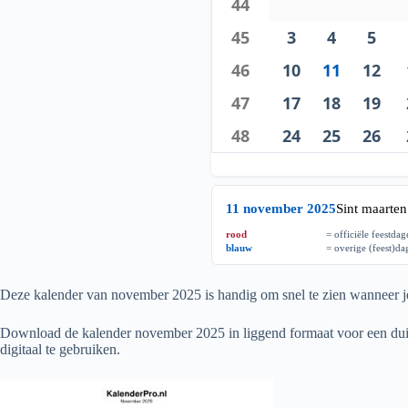
44
45
3
4
5
46
10
11
12
47
17
18
19
48
24
25
26
11 november 2025
Sint maarten
rood
= officiële feestda
blauw
= overige (feest)d
Deze kalender van november
2025
is handig om snel te zien wanneer je
Download de kalender november
2025
in liggend formaat voor een duid
digitaal te gebruiken.