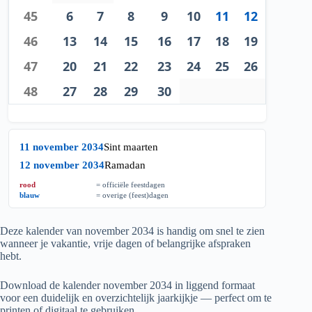
45
6
7
8
9
10
11
12
46
13
14
15
16
17
18
19
47
20
21
22
23
24
25
26
48
27
28
29
30
11 november 2034
Sint maarten
12 november 2034
Ramadan
rood
= officiële feestdagen
blauw
= overige (feest)dagen
Deze kalender van november
2034
is handig om snel te zien
wanneer je vakantie, vrije dagen of belangrijke afspraken
hebt.
Download de kalender november
2034
in liggend formaat
voor een duidelijk en overzichtelijk jaarkijkje — perfect om te
printen of digitaal te gebruiken.