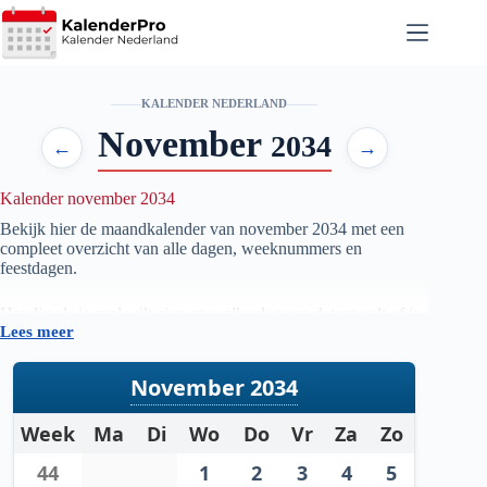
Ga
naar
de
inhoud
KALENDER NEDERLAND
November
2034
←
→
Kalender november 2034
Bekijk hier de maandkalender van november
2034
met een
compleet overzicht van alle dagen, weeknummers en
feestdagen.
Handig als je snel wilt zien op welke dag een datum valt of je
Lees meer
je planning voor de maand november
2034
wilt voorbereiden.
November 2034
Week
Ma
Di
Wo
Do
Vr
Za
Zo
44
1
2
3
4
5