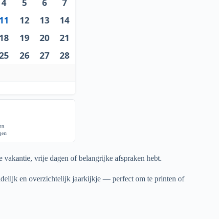
4
5
6
7
11
12
13
14
18
19
20
21
25
26
27
28
gen
agen
 vakantie, vrije dagen of belangrijke afspraken hebt.
elijk en overzichtelijk jaarkijkje — perfect om te printen of