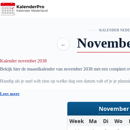
Ga
naar
de
inhoud
KALENDER NED
Novemb
←
Kalender november 2038
Bekijk hier de maandkalender van november
2038
met een compleet ov
Handig als je snel wilt zien op welke dag een datum valt of je je pl
Lees meer
November 
Week
Ma
Di
Wo