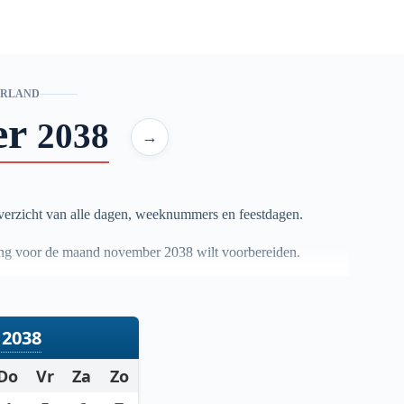
ERLAND
er
2038
→
erzicht van alle dagen, weeknummers en feestdagen.
anning voor de maand november
2038
wilt voorbereiden.
2038
Do
Vr
Za
Zo