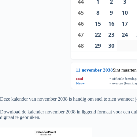
44
1
2
3
45
8
9
10
46
15
16
17
47
22
23
24
48
29
30
11 november 2038
Sint maarten
rood
= officiële feestda
blauw
= overige (feest)d
Deze kalender van november
2038
is handig om snel te zien wanneer je
Download de kalender november
2038
in liggend formaat voor een duid
digitaal te gebruiken.