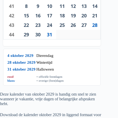
41
8
9
10
11
12
13
14
42
15
16
17
18
19
20
21
43
22
23
24
25
26
27
28
44
29
30
31
4 oktober 2029
Dierendag
28 oktober 2029
Wintertijd
31 oktober 2029
Halloween
rood
= officiële feestdagen
blauw
= overige (feest)dagen
Deze kalender van oktober
2029
is handig om snel te zien
wanneer je vakantie, vrije dagen of belangrijke afspraken
hebt.
Download de kalender oktober
2029
in liggend formaat voor