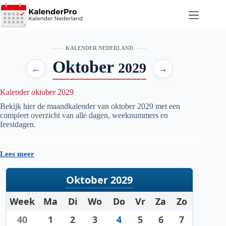
Ga
naar
de
inhoud
KALENDER NEDERLAND
Oktober
2029
←
→
Kalender oktober 2029
Bekijk hier de maandkalender van oktober
2029
met een
compleet overzicht van alle dagen, weeknummers en
feestdagen.
Handig als je snel wilt zien op welke dag een datum valt of je
Lees meer
je planning voor de maand oktober
2029
wilt voorbereiden.
Oktober 2029
Week
Ma
Di
Wo
Do
Vr
Za
Zo
40
1
2
3
4
5
6
7