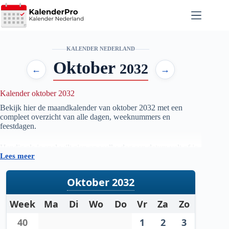
Ga
naar
de
inhoud
KALENDER NEDERLAND
Oktober
2032
←
→
Kalender oktober 2032
Bekijk hier de maandkalender van oktober
2032
met een
compleet overzicht van alle dagen, weeknummers en
feestdagen.
Handig als je snel wilt zien op welke dag een datum valt of je
Lees meer
je planning voor de maand oktober
2032
wilt voorbereiden.
Oktober 2032
Week
Ma
Di
Wo
Do
Vr
Za
Zo
40
1
2
3