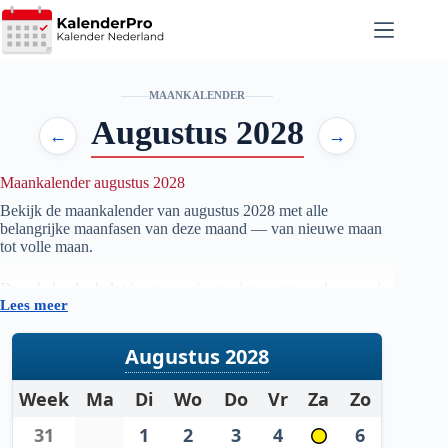
Ga
naar
de
inhoud
MAANKALENDER
Augustus 2028
←
→
Maankalender augustus 2028
Bekijk de maankalender van augustus
2028
met alle
belangrijke maanfasen van deze maand — van nieuwe maan
tot volle maan.
Deze kalender helpt je om precies te zien wanneer de maan in
Lees meer
welke fase staat, handig voor iedereen die geïnteresseerd is in
astronomie, natuur, tuinieren op maanfase of gewoon wil
weten wanneer de volgende volle maan zichtbaar is.
Augustus 2028
De gegevens worden automatisch bijgewerkt en zijn
Week
Ma
Di
Wo
Do
Vr
Za
Zo
gebaseerd op betrouwbare astronomische berekeningen. Zo
heb je altijd een actueel overzicht van de maanstanden per
31
1
2
3
4
6
maand.