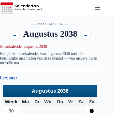
Ga
naar
de
inhoud
MAANKALENDER
Augustus 2038
←
→
Maankalender augustus 2038
Bekijk de maankalender van augustus
2038
met alle
belangrijke maanfasen van deze maand — van nieuwe maan
tot volle maan.
Deze kalender helpt je om precies te zien wanneer de maan in
Lees meer
welke fase staat, handig voor iedereen die geïnteresseerd is in
astronomie, natuur, tuinieren op maanfase of gewoon wil
weten wanneer de volgende volle maan zichtbaar is.
Augustus 2038
De gegevens worden automatisch bijgewerkt en zijn
Week
Ma
Di
Wo
Do
Vr
Za
Zo
gebaseerd op betrouwbare astronomische berekeningen. Zo
heb je altijd een actueel overzicht van de maanstanden per
30
maand.