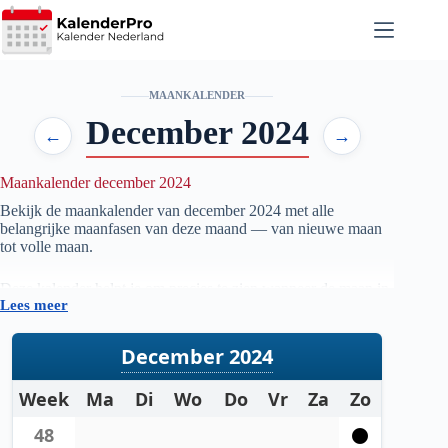
Ga
naar
de
inhoud
MAANKALENDER
December 2024
←
→
Maankalender december 2024
Bekijk de maankalender van december
2024
met alle
belangrijke maanfasen van deze maand — van nieuwe maan
tot volle maan.
Deze kalender helpt je om precies te zien wanneer de maan in
Lees meer
welke fase staat, handig voor iedereen die geïnteresseerd is in
astronomie, natuur, tuinieren op maanfase of gewoon wil
weten wanneer de volgende volle maan zichtbaar is.
December 2024
De gegevens worden automatisch bijgewerkt en zijn
Week
Ma
Di
Wo
Do
Vr
Za
Zo
gebaseerd op betrouwbare astronomische berekeningen. Zo
heb je altijd een actueel overzicht van de maanstanden per
48
maand.