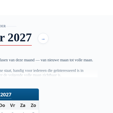
DER
r 2027
→
nfasen van deze maand — van nieuwe maan tot volle maan.
 staat, handig voor iedereen die geïnteresseerd is in
r de volgende volle maan zichtbaar is.
ouwbare astronomische berekeningen. Zo heb je altijd een
2027
Do
Vr
Za
Zo