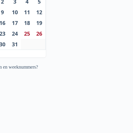
2
3
4
5
9
10
11
12
16
17
18
19
23
24
25
26
30
31
agen en weeknummers?