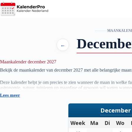
Ga
naar
de
inhoud
MAANKALEN
Decembe
←
Maankalender december 2027
Bekijk de maankalender van december
2027
met alle belangrijke maa
Deze kalender helpt je om precies te zien wanneer de maan in welke fase
astronomie, natuur, tuinieren op maanfase of gewoon wil weten wannee
Lees meer
De gegevens worden automatisch bijgewerkt en zijn gebaseerd op betr
actueel overzicht van de maanstanden per maand.
December 
Week
Ma
Di
Wo