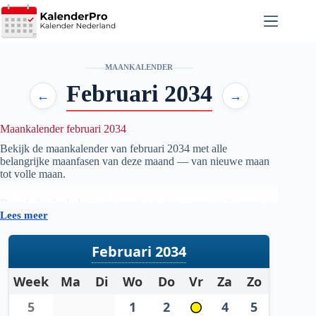
Ga
naar
de
inhoud
MAANKALENDER
Februari 2034
←
→
Maankalender februari 2034
Bekijk de maankalender van februari
2034
met alle
belangrijke maanfasen van deze maand — van nieuwe maan
tot volle maan.
Deze kalender helpt je om precies te zien wanneer de maan in
Lees meer
welke fase staat, handig voor iedereen die geïnteresseerd is in
astronomie, natuur, tuinieren op maanfase of gewoon wil
weten wanneer de volgende volle maan zichtbaar is.
Februari 2034
De gegevens worden automatisch bijgewerkt en zijn
Week
Ma
Di
Wo
Do
Vr
Za
Zo
gebaseerd op betrouwbare astronomische berekeningen. Zo
heb je altijd een actueel overzicht van de maanstanden per
5
1
2
4
5
maand.