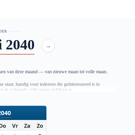
DER
i 2040
→
asen van deze maand — van nieuwe maan tot volle maan.
 staat, handig voor iedereen die geïnteresseerd is in
r de volgende volle maan zichtbaar is.
ouwbare astronomische berekeningen. Zo heb je altijd een
2040
Do
Vr
Za
Zo