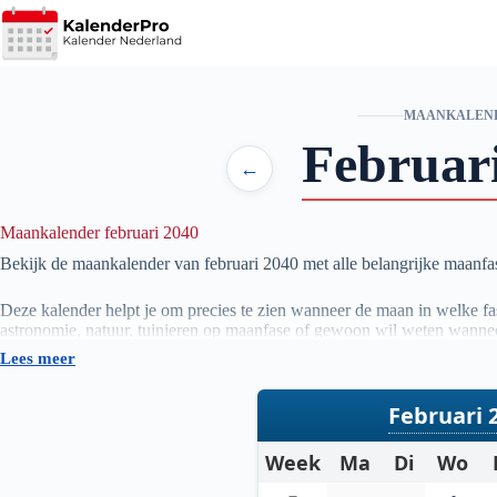
Ga
naar
de
inhoud
MAANKALEN
Februar
←
Maankalender februari 2040
Bekijk de maankalender van februari
2040
met alle belangrijke maanf
Deze kalender helpt je om precies te zien wanneer de maan in welke fase
astronomie, natuur, tuinieren op maanfase of gewoon wil weten wannee
Lees meer
De gegevens worden automatisch bijgewerkt en zijn gebaseerd op betr
actueel overzicht van de maanstanden per maand.
Februari 
Week
Ma
Di
Wo