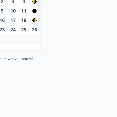
2
3
4
9
10
11
16
17
18
23
24
25
26
agen en weeknummers?