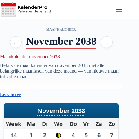
Ga
naar
de
inhoud
MAANKALENDER
November 2038
←
→
Maankalender november 2038
Bekijk de maankalender van november
2038
met alle
belangrijke maanfasen van deze maand — van nieuwe maan
tot volle maan.
Deze kalender helpt je om precies te zien wanneer de maan in
Lees meer
welke fase staat, handig voor iedereen die geïnteresseerd is in
astronomie, natuur, tuinieren op maanfase of gewoon wil
weten wanneer de volgende volle maan zichtbaar is.
November 2038
De gegevens worden automatisch bijgewerkt en zijn
Week
Ma
Di
Wo
Do
Vr
Za
Zo
gebaseerd op betrouwbare astronomische berekeningen. Zo
heb je altijd een actueel overzicht van de maanstanden per
44
1
2
4
5
6
7
maand.