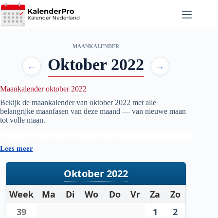
Ga
naar
de
inhoud
MAANKALENDER
Oktober 2022
←
→
Maankalender oktober 2022
Bekijk de maankalender van oktober
2022
met alle
belangrijke maanfasen van deze maand — van nieuwe maan
tot volle maan.
Deze kalender helpt je om precies te zien wanneer de maan in
Lees meer
welke fase staat, handig voor iedereen die geïnteresseerd is in
astronomie, natuur, tuinieren op maanfase of gewoon wil
weten wanneer de volgende volle maan zichtbaar is.
Oktober 2022
De gegevens worden automatisch bijgewerkt en zijn
Week
Ma
Di
Wo
Do
Vr
Za
Zo
gebaseerd op betrouwbare astronomische berekeningen. Zo
heb je altijd een actueel overzicht van de maanstanden per
39
1
2
maand.