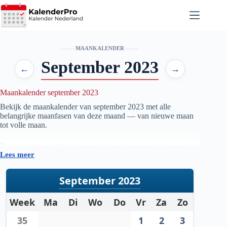
Ga
naar
de
inhoud
MAANKALENDER
September 2023
←
→
Maankalender september 2023
Bekijk de maankalender van september
2023
met alle
belangrijke maanfasen van deze maand — van nieuwe maan
tot volle maan.
Deze kalender helpt je om precies te zien wanneer de maan in
Lees meer
welke fase staat, handig voor iedereen die geïnteresseerd is in
astronomie, natuur, tuinieren op maanfase of gewoon wil
weten wanneer de volgende volle maan zichtbaar is.
September 2023
De gegevens worden automatisch bijgewerkt en zijn
Week
Ma
Di
Wo
Do
Vr
Za
Zo
gebaseerd op betrouwbare astronomische berekeningen. Zo
heb je altijd een actueel overzicht van de maanstanden per
35
1
2
3
maand.