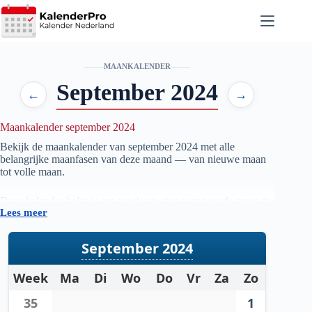
Ga
naar
de
inhoud
MAANKALENDER
September 2024
←
→
Maankalender september 2024
Bekijk de maankalender van september
2024
met alle
belangrijke maanfasen van deze maand — van nieuwe maan
tot volle maan.
Deze kalender helpt je om precies te zien wanneer de maan in
Lees meer
welke fase staat, handig voor iedereen die geïnteresseerd is in
astronomie, natuur, tuinieren op maanfase of gewoon wil
weten wanneer de volgende volle maan zichtbaar is.
September 2024
De gegevens worden automatisch bijgewerkt en zijn
Week
Ma
Di
Wo
Do
Vr
Za
Zo
gebaseerd op betrouwbare astronomische berekeningen. Zo
heb je altijd een actueel overzicht van de maanstanden per
35
1
maand.