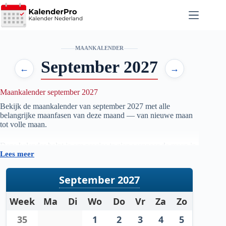
Ga
naar
de
inhoud
MAANKALENDER
September 2027
←
→
Maankalender september 2027
Bekijk de maankalender van september
2027
met alle
belangrijke maanfasen van deze maand — van nieuwe maan
tot volle maan.
Deze kalender helpt je om precies te zien wanneer de maan in
Lees meer
welke fase staat, handig voor iedereen die geïnteresseerd is in
astronomie, natuur, tuinieren op maanfase of gewoon wil
weten wanneer de volgende volle maan zichtbaar is.
September 2027
De gegevens worden automatisch bijgewerkt en zijn
Week
Ma
Di
Wo
Do
Vr
Za
Zo
gebaseerd op betrouwbare astronomische berekeningen. Zo
heb je altijd een actueel overzicht van de maanstanden per
35
1
2
3
4
5
maand.