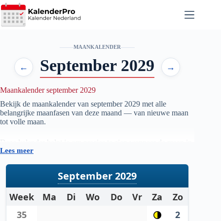
Ga
naar
de
inhoud
MAANKALENDER
September 2029
←
→
Maankalender september 2029
Bekijk de maankalender van september
2029
met alle
belangrijke maanfasen van deze maand — van nieuwe maan
tot volle maan.
Deze kalender helpt je om precies te zien wanneer de maan in
Lees meer
welke fase staat, handig voor iedereen die geïnteresseerd is in
astronomie, natuur, tuinieren op maanfase of gewoon wil
weten wanneer de volgende volle maan zichtbaar is.
September 2029
De gegevens worden automatisch bijgewerkt en zijn
Week
Ma
Di
Wo
Do
Vr
Za
Zo
gebaseerd op betrouwbare astronomische berekeningen. Zo
heb je altijd een actueel overzicht van de maanstanden per
35
2
maand.