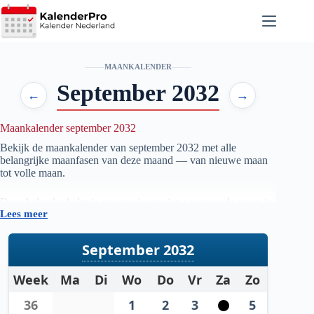
Ga
naar
de
inhoud
MAANKALENDER
September 2032
←
→
Maankalender september 2032
Bekijk de maankalender van september
2032
met alle
belangrijke maanfasen van deze maand — van nieuwe maan
tot volle maan.
Deze kalender helpt je om precies te zien wanneer de maan in
Lees meer
welke fase staat, handig voor iedereen die geïnteresseerd is in
astronomie, natuur, tuinieren op maanfase of gewoon wil
weten wanneer de volgende volle maan zichtbaar is.
September 2032
De gegevens worden automatisch bijgewerkt en zijn
Week
Ma
Di
Wo
Do
Vr
Za
Zo
gebaseerd op betrouwbare astronomische berekeningen. Zo
heb je altijd een actueel overzicht van de maanstanden per
36
1
2
3
5
maand.