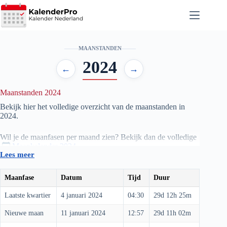
Ga
naar
de
inhoud
MAANSTANDEN
2024
←
→
Maanstanden 2024
Bekijk hier het volledige overzicht van de maanstanden in
2024
.
Wil je de maanfasen per maand zien? Bekijk dan de volledige
Maankalender 2024
.
Lees meer
De informatie wordt automatisch bijgewerkt, zodat je altijd de
huidige en aankomende fasen van de maan kunt volgen —
Maanfase
Datum
Tijd
Duur
van nieuwe maan tot volle maan en alles daartussen.
Laatste kwartier
4 januari 2024
04:30
29d 12h 25m
Nieuwe maan
11 januari 2024
12:57
29d 11h 02m