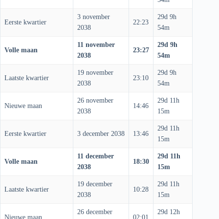
3 november
29d 9h
Eerste kwartier
22:23
2038
54m
11 november
29d 9h
Volle maan
23:27
2038
54m
19 november
29d 9h
Laatste kwartier
23:10
2038
54m
26 november
29d 11h
Nieuwe maan
14:46
2038
15m
29d 11h
Eerste kwartier
3 december 2038
13:46
15m
11 december
29d 11h
Volle maan
18:30
2038
15m
19 december
29d 11h
Laatste kwartier
10:28
2038
15m
26 december
29d 12h
Nieuwe maan
02:01