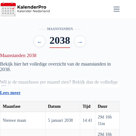
Ga
naar
de
inhoud
MAANSTANDEN
2038
←
→
Maanstanden 2038
Bekijk hier het volledige overzicht van de maanstanden in
2038
.
Wil je de maanfasen per maand zien? Bekijk dan de volledige
Maankalender 2038
.
Lees meer
De informatie wordt automatisch bijgewerkt, zodat je altijd de
huidige en aankomende fasen van de maan kunt volgen —
Maanfase
Datum
Tijd
Duur
van nieuwe maan tot volle maan en alles daartussen.
29d 16h
Nieuwe maan
5 januari 2038
14:41
11m
29d 16h