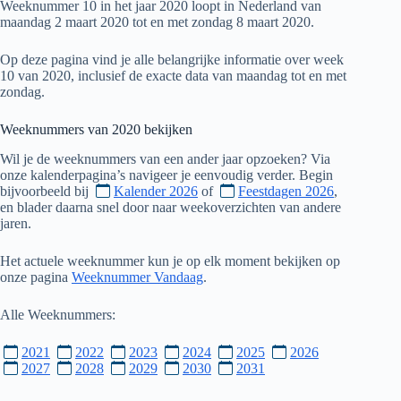
Weeknummer 10 in het jaar 2020 loopt in Nederland van
maandag 2 maart 2020 tot en met zondag 8 maart 2020.
Op deze pagina vind je alle belangrijke informatie over week
10 van 2020, inclusief de exacte data van maandag tot en met
zondag.
Weeknummers van
2020
bekijken
Wil je de weeknummers van een ander jaar opzoeken? Via
onze kalenderpagina’s navigeer je eenvoudig verder. Begin
bijvoorbeeld bij
Kalender 2026
of
Feestdagen 2026
,
en blader daarna snel door naar weekoverzichten van andere
jaren.
Het actuele weeknummer kun je op elk moment bekijken op
onze pagina
Weeknummer Vandaag
.
Alle Weeknummers:
2021
2022
2023
2024
2025
2026
2027
2028
2029
2030
2031