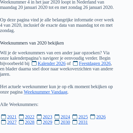
Weeknummer 4 in het jaar 2020 loopt in Nederland van
maandag 20 januari 2020 tot en met zondag 26 januari 2020.
Op deze pagina vind je alle belangrijke informatie over week
4 van 2020, inclusief de exacte data van maandag tot en met
zondag.
Weeknummers van
2020
bekijken
Wil je de weeknummers van een ander jaar opzoeken? Via
onze kalenderpagina’s navigeer je eenvoudig verder. Begin
bijvoorbeeld bij
Kalender 2026
of
Feestdagen 2026
,
en blader daarna snel door naar weekoverzichten van andere
jaren.
Het actuele weeknummer kun je op elk moment bekijken op
onze pagina
Weeknummer Vandaag
.
Alle Weeknummers:
2021
2022
2023
2024
2025
2026
2027
2028
2029
2030
2031