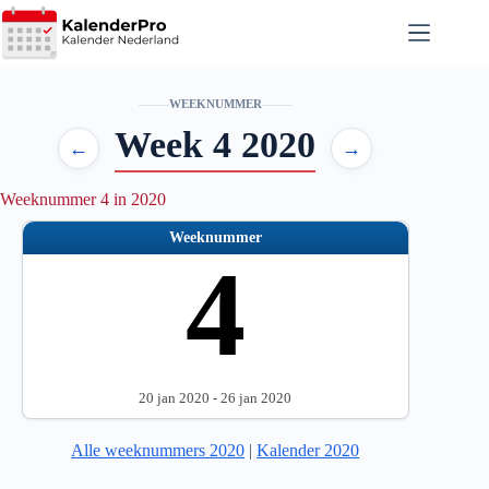
Ga
naar
de
inhoud
WEEKNUMMER
Week 4 2020
←
→
Weeknummer 4 in 2020
Weeknummer
4
20 jan 2020 - 26 jan 2020
Alle weeknummers 2020
|
Kalender 2020