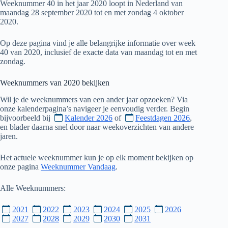
Weeknummer 40 in het jaar 2020 loopt in Nederland van
maandag 28 september 2020 tot en met zondag 4 oktober
2020.
Op deze pagina vind je alle belangrijke informatie over week
40 van 2020, inclusief de exacte data van maandag tot en met
zondag.
Weeknummers van
2020
bekijken
Wil je de weeknummers van een ander jaar opzoeken? Via
onze kalenderpagina’s navigeer je eenvoudig verder. Begin
bijvoorbeeld bij
Kalender 2026
of
Feestdagen 2026
,
en blader daarna snel door naar weekoverzichten van andere
jaren.
Het actuele weeknummer kun je op elk moment bekijken op
onze pagina
Weeknummer Vandaag
.
Alle Weeknummers:
2021
2022
2023
2024
2025
2026
2027
2028
2029
2030
2031